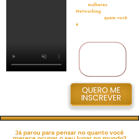
outras
mulheres
, fazer
Networking
, explorar o
equilíbrio entre
quem você
é
, onde você está e até onde
pode chegar.
Piracicaba |
12/03/2025
Ás 18hs 30min
QUERO ME
INSCREVER
Já parou para pensar no quanto você
merece ocupar o seu lugar no mundo?