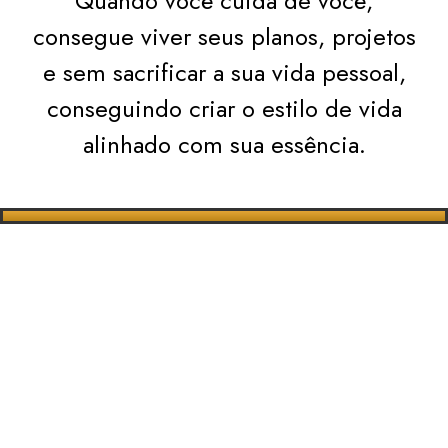
Quando você cuida de você,
consegue viver seus planos, projetos
e sem sacrificar a sua vida pessoal,
conseguindo criar o estilo de vida
alinhado com sua essência.
Quantos desses pensamentos
e sentimentos você reconhece
em sua vida?
➢ Você tem a sensação de
estar sem direção
,
sem saber seu propósito
?