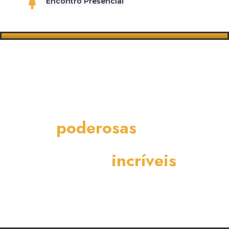
Encontro Presencial
Não perca essa
oportunidade de
estar com mulheres
poderosas
com
projetos e
sonhos
incríveis