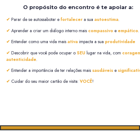
O propósito do encontro é te apoiar a:
✔︎
Parar de se autossabotar e
fortalecer
a sua
autoestima
.
✔︎
Aprender a criar um diálogo interno mais
compassivo
e
empático
.
✔︎
Entender como
uma vida mais
ativa
impacta
a sua
produtividade
✔︎
Descobrir que você pode ocupar o
SEU
lugar na vida, com
corage
autenticidade
.
✔︎
Entender a importância de ter relações mais
saudáveis
e
significati
✔︎
Cuidar do seu maior cartão de visita:
VOCÊ
!