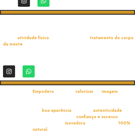
Sou personal trainer, proprietária de um studio de atividade física e
especialista em medicina do esporte.
Vejo na
atividade física
, uma forma de cura e
tratamento do corpo
da mente
e estou super disponível para ajudar pessoas nessa jornada!
Empodero
mulheres a
valorizar
sua
imagem
com
tratamentos naturais que respeitam a essência de cada
fase da vida.
Uma
boa aparência
, alinhada à
autenticidade
, é
um reflexo poderoso de
confiança e sucesso
.
Com uma técnica
inovadora
da tração cíclica,
100%
natural.