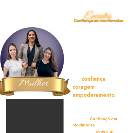
Transforme a
sua vida
pessoal e
profissional
em 4
horas em um evento
pensado para você,
mulher, aprimorar a
sua
confiança
,
coragem
e
empoderamento.
Prepare-se para uma
experiência transformadora!
O evento
Confiança em
Movimento
é um convite
para você se
conectar
com