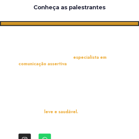
Conheça as palestrantes
Uma ítalo-brasileira, apaixonada pelo mundo: por
conhecer lugares, pessoas e culturas diferentes.
Sou uma arquiteta de pessoas
especialista em
comunicação assertiva
.
Sou podcaster, colunista de uma revista de bem estar
internacional, psicanalista, facilitadora de treinamentos e
escritora de livros.
Meu propósito é levar para as pessoas através da terapia
e dos meus treinamentos uma maneira de viveir e
conviver mais
leve e saudável.