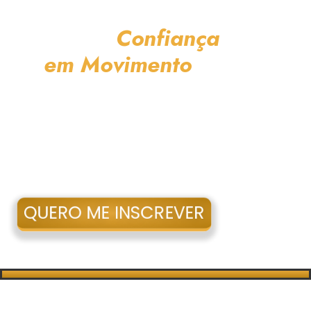
menos 3 itens, o
encontro
Confiança
em Movimento
pode ser
exatamente o que
você procura!
QUERO ME INSCREVER