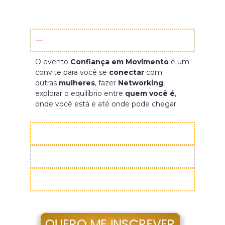
Perguntas Frequentes
Qual o objetivo do encontro?
O evento
Confiança em Movimento
é um
convite para você se
conectar
com
outras
mulheres
, fazer
Networking
,
explorar o equilíbrio entre
quem você é
,
onde você está e até onde pode chegar.
Para quem é esse encontro?
Posso pagar parcelado?
O ingresso dá direto a que?
QUERO ME INSCREVER