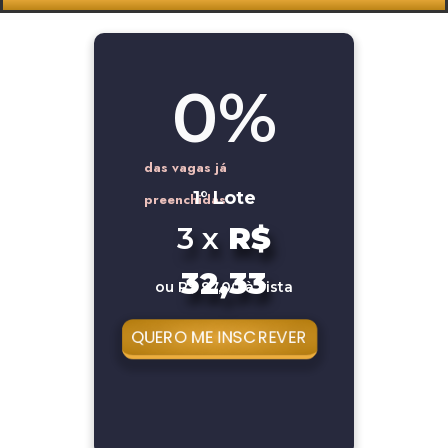
0
%
das vagas já
1° Lote
preenchidas
3 x
R$
32,33
ou R$ 97,00 à vista
QUERO ME INSCREVER